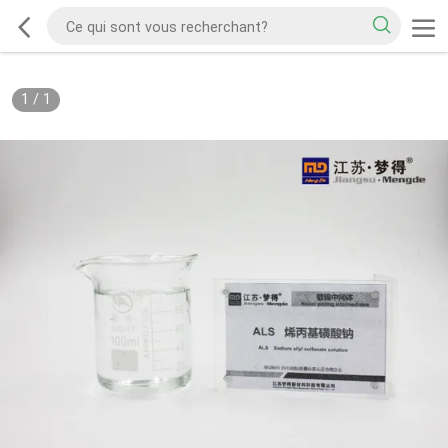
1
/
1