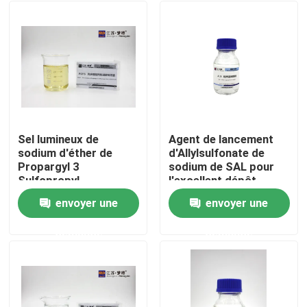
Sel lumineux de
Agent de lancement
sodium d'éther de
d'Allylsulfonate de
Propargyl 3
sodium de SAL pour
Sulfopropyl
l'excellent dépôt
d'intermédiaires de
ramolli
envoyer une
envoyer une
nickel de BRUITS
Maison
demande
demande
Produits
Au sujet de nous