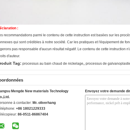
éclaration :
es recommandations parmi le contenu de cette instruction est basées sur les procès
onnexes qui sont crédibles à notre société. Car les pratiques et l'équipement de fo
ugerons pas responsable d'aucun résultat négatif. Le contenu de cette instruction n'
oits d'auteur.
,
roduit Tag:
processus au bain chaud de nickelage
processus de galvanoplastie
oordonnées
iangsu Mengde New materials Technology
Envoyez votre demande di
o.,Ltd.
ersonne à contacter:
Mr. oliverhang
éléphone:
+86 18021229333
élécopieur:
86-0511-86867404