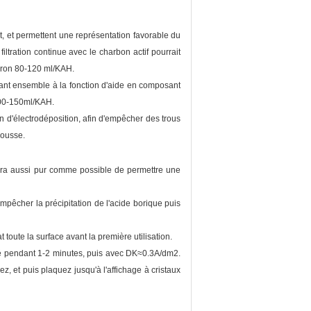
ôt, et permettent une représentation favorable du
iltration continue avec le charbon actif pourrait
viron 80-120 ml/KAH.
lant ensemble à la fonction d'aide en composant
100-150ml/KAH.
n d'électrodéposition, afin d'empêcher des trous
mousse.
 sera aussi pur comme possible de permettre une
 empêcher la précipitation de l'acide borique puis
t toute la surface avant la première utilisation.
té pendant 1-2 minutes, puis avec DK≈0.3A/dm2.
ez, et puis plaquez jusqu'à l'affichage à cristaux