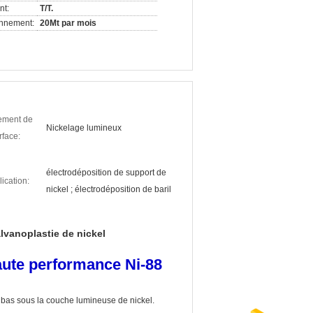
nt:
T/T.
onnement:
20Mt par mois
tement de
Nickelage lumineux
rface:
électrodéposition de support de
ication:
nickel ; électrodéposition de baril
lvanoplastie de nickel
aute performance Ni-88
ôt bas sous la couche lumineuse de nickel.