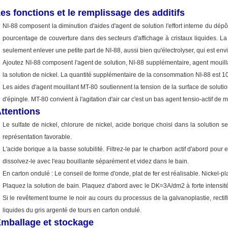
es fonctions et le remplissage des additifs
NI-88 composent la diminution d'aides d'agent de solution l'effort interne du dép
pourcentage de couverture dans des secteurs d'affichage à cristaux liquides. La f
seulement enlever une petite part de NI-88, aussi bien qu'électrolyser, qui est en
Ajoutez NI-88 composent l'agent de solution, NI-88 supplémentaire, agent mouil
la solution de nickel. La quantité supplémentaire de la consommation NI-88 est 
Les aides d'agent mouillant MT-80 soutiennent la tension de la surface de solutio
d'épingle. MT-80 convient à l'agitation d'air car c'est un bas agent tensio-actif de 
ttentions
Le sulfate de nickel, chlorure de nickel, acide borique choisi dans la solution
représentation favorable.
L'acide borique a la basse solubilité. Filtrez-le par le charbon actif d'abord pour
dissolvez-le avec l'eau bouillante séparément et videz dans le bain.
En carton ondulé : Le conseil de forme d'onde, plat de fer est réalisable. Nickel-pla
Plaquez la solution de bain. Plaquez d'abord avec le DK≈3A/dm2 à forte intensi
Si le revêtement tourne le noir au cours du processus de la galvanoplastie, rectifi
liquides du gris argenté de tours en carton ondulé.
mballage et stockage