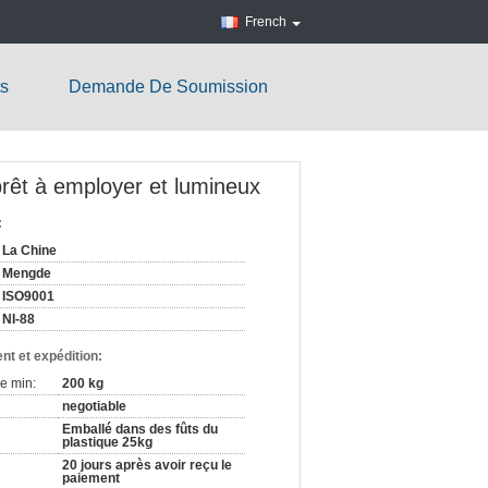
French
ts
Demande De Soumission
prêt à employer et lumineux
:
La Chine
Mengde
ISO9001
NI-88
nt et expédition:
e min:
200 kg
negotiable
Emballé dans des fûts du
plastique 25kg
20 jours après avoir reçu le
paiement