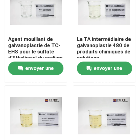
Visite d'usine
Contrôle de qualité
Agent mouillant de
La TA intermédiaire de
galvanoplastie de TC-
galvanoplastie 480 de
EHS pour le sulfate
produits chimiques de
Nous contacter
d'Ethylhexyl du sodium
solutions
2 de nickelage
d'électrodéposition
envoyer une
envoyer une
avec bon jetant la
puissance
Demander un devis
demande
demande
Aviveurs acides de cuivrage
Intermédiaires de cuivre acides
mise à niveau de l'agent