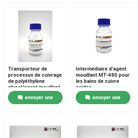
Transporteur de
Intermédiaire d'agent
processus de cuivrage
mouillant MT-480 pour
de polyéthylène
les bains de cuivre
glycol/agent mouillant
acides
Maison
envoyer une
envoyer une
demande
demande
Produits
Au sujet de nous